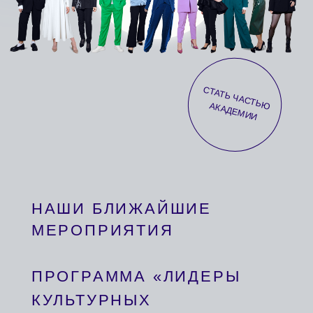
НАШИ БЛИЖАЙШИЕ
МЕРОПРИЯТИЯ
ПРОГРАММА «ЛИДЕРЫ
КУЛЬТУРНЫХ
ИЗМЕНЕНИЙ»
Проект MUSCULT предлагает партнёрство
творческим лидерам, которые создают культурные
перемены в своих регионах. Участие в наших
программах даёт возможность обучиться
у экспертов, получить наставничество и обрести
сообщество единомышленников. Для вас у нас
есть четыре уникальных формата
взаимодействия…
УЗНАТЬ ПОДРОБНОСТИ