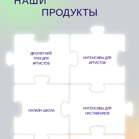
ПЕДАГОГИ
Просвещаем музыкальных педагогов в регионах, потому
что уверены — у каждого талантливого человека в любой
точке нашей страны должен быть шанс найти своего
учителя и вырасти в большого артиста.
СРЕДА ДЛЯ РОСТА
Через партнерства, диалог и общие ценности создаем
сплоченную профессиональную среду с выстроенными
горизонтальными связями и механизмами