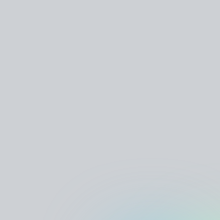
MUSCULT:
ПОМОГАЕМ
ТАЛАНТЛИВЫМ
СТАТЬ
ПРОФЕССИОНАЛАМИ
МЕНЯЕМ
МУЗЫКАЛЬНЫЙ
ЛАНДШАФТ
Наши усилия подчинены одной цели
и объединены единой задачей — создать
в нашей стране эффективно работающую,
конкурентоспособную музыкальную среду,
в которой всем участникам будет комфортно
расти и развиваться.
МУЗЫКАЛЬНАЯ АКАДЕМИЯ ЛАРИСЫ
ДОЛИНОЙ
ПОМОГАЕТ МОЛОДЫМ ТАЛАНТАМ