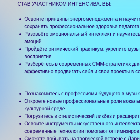
восприятия
Разберётесь в современных СММ-стратегиях для артистов и педа
эффективно продвигать себя и свои проекты в социальных сет
Познакомитесь с профессиями будущего в музыкальной индус
Откроете новые профессиональные роли вокального педагога 
культурной среде
Погрузитесь в стилистический ликбез и расширите собственны
Освоите инструменты искусственного интеллекта в работе вока
современные технологии помогают оптимизировать процессы и
Сможете побывать на творческой встрече с Ларисой Долиной 
Сможете принять участие в нетворкинге и взять индивидуальны
Пройти отбор в кадровый резерв MUSCULT