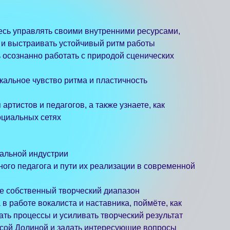
гогов, а также узнаете, как
ях
трии
и пути их реализации в современной
й творческий диапазон
листа и наставника, поймёте, как
 усиливать творческий результат
и задать интересующие вопросы
е консультации у экспертов