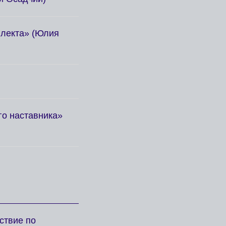
ллекта» (Юлия
го наставника»
ствие по