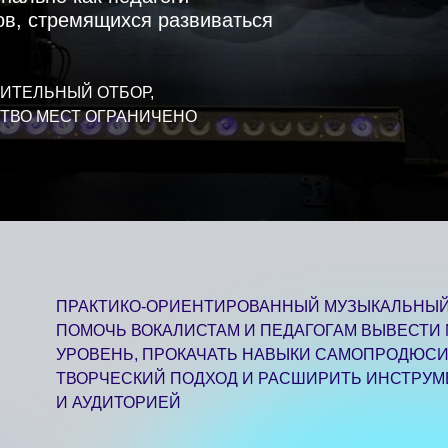
ЕСТ ОГРАНИЧЕНО
ПРАКТИКО-ОРИЕНТИРОВАННЫЙ МУЗЫКАЛЬНЫЙ ИНТЕНСИВ Р
ПОМОЧЬ ВОКАЛИСТАМ И ПЕДАГОГАМ ВЫВЕСТИ МАСТЕРСТВО
УРОВЕНЬ, ПРОКАЧАТЬ НАВЫКИ САМОПРОДЮСИРОВАНИЯ, 
ТВОРЧЕСКИЙ ПОДХОД И РАСШИРИТЬ ИНСТРУМЕНТЫ РАБОТ
И АУДИТОРИЕЙ
СТАВ УЧАСТНИКОМ ИНТЕНСИВА, ВЫ:
Освоите принципы энергоменеджмента и научитесь управлять
сохранять профессиональное здоровье педагога и выстраиват
Разовьёте эмоциональный интеллект и научитесь осознанно ра
эмоций
Пройдёте ритмический практикум, укрепите музыкальное чувст