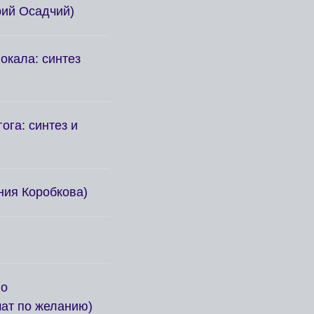
ий Осадчий)
окала: синтез
ога: синтез и
ния Коробкова)
го
ат по желанию)