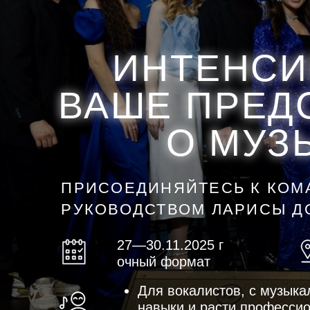
ИНТЕНСИВ
ИНТЕНСИВ
ВАШЕ ПРЕДС
ВАШЕ ПРЕДС
О МУЗЫК
О МУЗЫК
ПРИСОЕДИНЯЙТЕСЬ К КОМАНД
РУКОВОДСТВОМ ЛАРИСЫ ДОЛИ
27—30.11.2025 г
очный формат
Для вокалистов, с музыкальным
навыки и расти профессиональн
Для музыкальных педагогов, с
ПРЕДВАРИТЕЛЬ
НАБОР ЗАВЕРШЕН