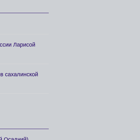
оссии Ларисой
ов сахалинской
й Осадчий)