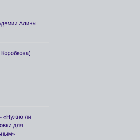
кадемии Алины
 Коробкова)
— «Нужно ли
овки для
льным»