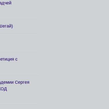
садчей
Шегай)
етиция с
адемии Сергея
ХОД