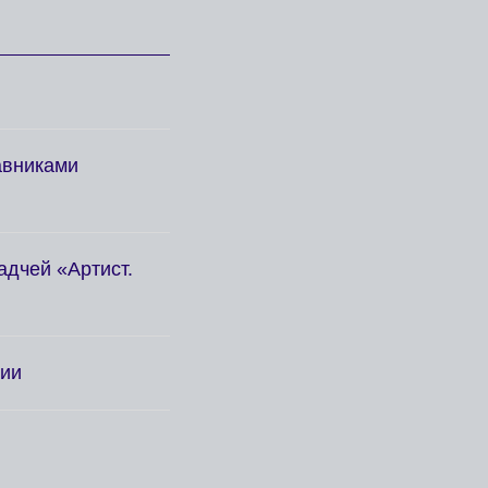
авниками
адчей «Артист.
мии