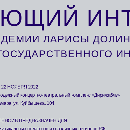
ЮЩИЙ ИНТЕ
МИИ ЛАРИСЫ ДОЛИНОЙ Н
СУДАРСТВЕННОГО ИНСТИТ
ОЯБРЯ 2022
й концертно-театральный комплекс «Дирижабль»
ул. Куйбышева, 104
 ПРЕДНАЗНАЧЕН ДЛЯ:
ьных педагогов из различных регионов РФ;
тов самарской группы Музыкальной академии и хора Самарского
ственного института культуры «Феерия»;
тов джаз-бэнда Самарского государственного института культуры
 orchestra.