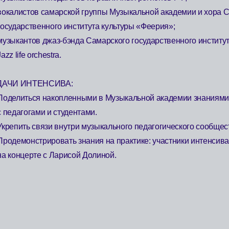
НТЕНСИВА:
ься накопленными в Музыкальной академии знаниями и опытом
огами и студентами.
ь связи внутри музыкального педагогического сообщества.
нстрировать знания на практике: участники интенсива выступят
ерте с Ларисой Долиной.
ММА ИНТЕН