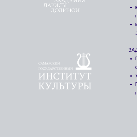
ЗАДАЧИ И
Поделит
с педаг
Укрепит
Продемо
на конц
ПРОГРА