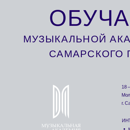
ОБУЧА
МУЗЫКАЛЬНОЙ АКАДЕ
САМАРСКОГО ГО
18 – 22 Н
Молодёжны
г. Самара, 
ИНТЕНСИВ
музыкал
вокалис
государ
музыкан
Jazz life