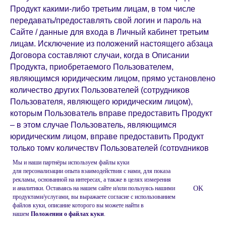
Продукт какими-либо третьим лицам, в том числе
передавать/предоставлять свой логин и пароль на
Сайте / данные для входа в Личный кабинет третьим
лицам. Исключение из положений настоящего абзаца
Договора составляют случаи, когда в Описании
Продукта, приобретаемого Пользователем,
являющимся юридическим лицом, прямо установлено
количество других Пользователей (сотрудников
Пользователя, являющего юридическим лицом),
которым Пользователь вправе предоставить Продукт
– в этом случае Пользователь, являющимся
юридическим лицом, вправе предоставить Продукт
только тому количеству Пользователей (сотрудников
Пользователя, являющего юридическим лицом),
Мы и наши партнёры используем файлы куки
которое прямо указано в Описании соответствующего
для персонализации опыта взаимодействия с нами, для показа
рекламы, основанной на интересах, а также в целях измерения
Продукта.
и аналитики. Оставаясь на нашем сайте и/или пользуясь нашими
OK
продуктами/услугами, вы выражаете согласие с использованием
Совершение Пользователем любого из указанных
файлов куки, описание которого вы можете найти в
нашем
Положении о файлах куки
.
выше в настоящем п. 3.4 Договора действий будет